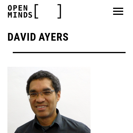
DAVID AYERS
Skip
to
main
content