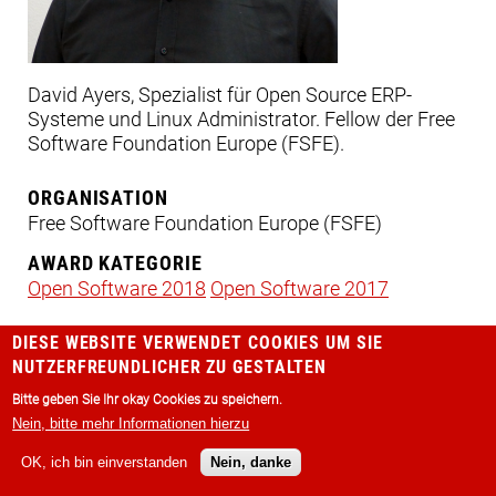
David Ayers, Spezialist für Open Source ERP-
Systeme und Linux Administrator. Fellow der Free
Software Foundation Europe (FSFE).
ORGANISATION
Free Software Foundation Europe (FSFE)
AWARD KATEGORIE
Open Software 2018
Open Software 2017
DIESE WEBSITE VERWENDET COOKIES UM SIE
NUTZERFREUNDLICHER ZU GESTALTEN
Bitte geben Sie Ihr okay Cookies zu speichern.
Code of Conduct
Datenschutz
Press
FOOTER
Nein, bitte mehr Informationen hierzu
Impressum
Login
OK, ich bin einverstanden
Nein, danke
MENU